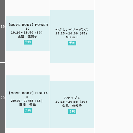
【MOVE BODY】POWER
19
30
やさしいベリーダンス
19:20～19:50（30）
19:15～20:00（45）
金親 佐知子
Ｍａｍｉ
予約
予約
【MOVE BODY】FIGHT4
5
20
ステップ１
20:10～20:55（45）
20:15～20:55（40）
野澤 郁織
金親 佐知子
予約
予約