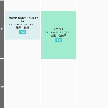
【MOVE BODY】SHAPE
30
21:10～21:40（30）
野澤 郁織
21
エアロ２
予約
21:10～22:00（50）
金親 佐知子
予約
22