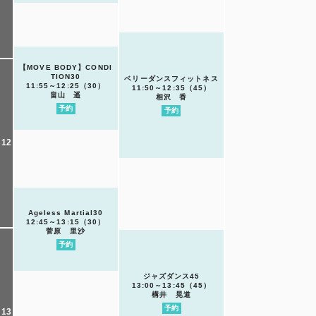
【MOVE BODY】CONDI
TION30
ベリーダンスフィットネス
11:55～12:25（30）
11:50～12:35（45）
畠山 遥
相沢 香
予約
予約
12
Ageless Martial30
12:45～13:15（30）
菅原 里沙
予約
ジャズダンス45
13:00～13:45（45）
構井 晃道
予約
13