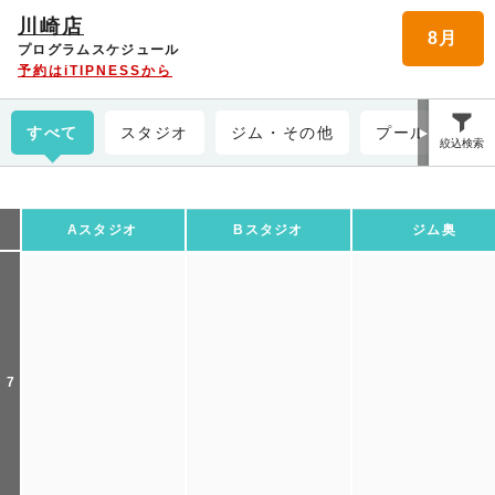
川崎店
8月
プログラムスケジュール
予約はiTIPNESSから
すべて
スタジオ
ジム・その他
プール
絞込検索
Aスタジオ
Bスタジオ
ジム奥
7